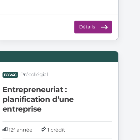
Détails
DV4C:
ntrepreneuriat
Précollégial
BDV4C
lanification
’une
Entrepreneuriat :
ntreprise
planification d’une
entreprise
12ᵉ année
1 crédit