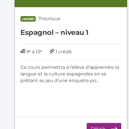
LWSBD:
Espagnol
–
Théorique
LWSBD
niveau
1
Espagnol – niveau 1
9ᵉ à 12ᵉ
1 crédit
Ce cours permettra à l’élève d’apprendre la
langue et la culture espagnoles en se
prêtant au jeu d’une enquête po...
Détails