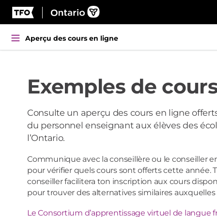
Passer
Le
TFO.
au
gouvernement
S’ouvre
contenu
de
dans
Aperçu des cours en ligne
l’Ontario.
une
S’ouvre
nouvelle
dans
fenêtre
une
Exemples de cours
nouvelle
fenêtre
Consulte un aperçu des cours en ligne offer
du personnel enseignant aux élèves des éco
l’Ontario.
Communique avec la conseillère ou le conseiller en
pour vérifier quels cours sont offerts cette année. 
conseiller facilitera ton inscription aux cours disponi
pour trouver des alternatives similaires auxquelles 
Le Consortium d’apprentissage virtuel de langue fr