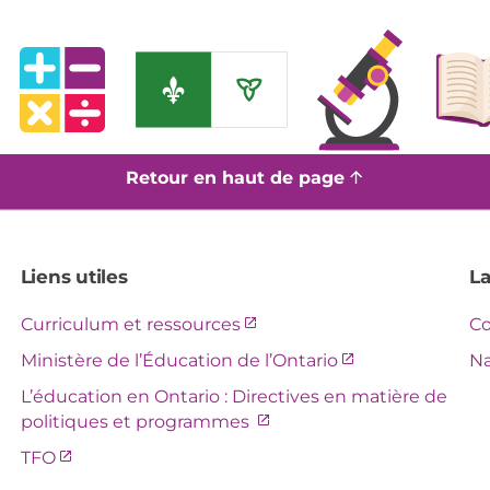
Retour en haut de page
Liens utiles
La
Ce
Curriculum et ressources
Co
lien
Ce
Ministère de l’Éducation de l’Ontario
Na
s’ouvre
lien
L’éducation en Ontario : Directives en matière de
dans
s’ouvre
Ce
politiques et programmes
une
dans
lien
nouvelle
Ce
TFO
une
s’ouvre
fenêtre.
lien
nouvelle