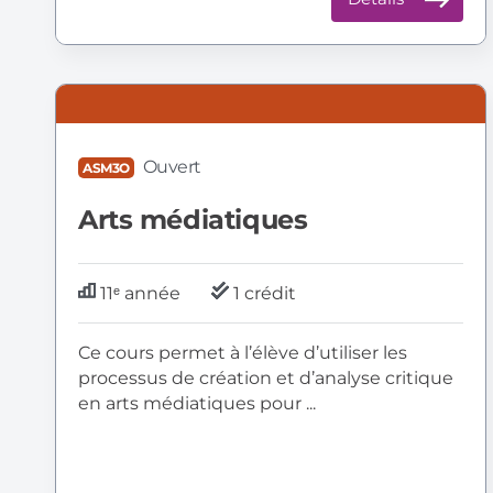
ASM3O
:
Arts
Ouvert
ASM3O
médiatiques
Arts médiatiques
11ᵉ année
1 crédit
Ce cours permet à l’élève d’utiliser les
processus de création et d’analyse critique
en arts médiatiques pour ...