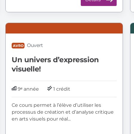
AVI1O:
B
Éducation
I
artistique
à
Ouvert
AVI1O
la
c
Un univers d’expression
f
visuelle!
9ᵉ année
1 crédit
Ce cours permet à l’élève d’utiliser les
processus de création et d’analyse critique
en arts visuels pour réal...