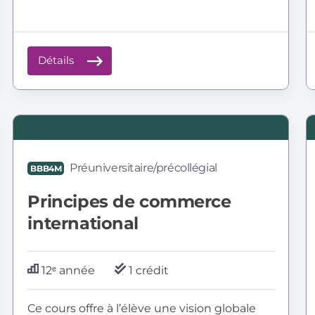
Détails
BBB4M:
B
Principes
E
de
:
Préuniversitaire/précollégial
BBB4M
commerce
p
international
d
Principes de commerce
e
international
12ᵉ année
1 crédit
Ce cours offre à l’élève une vision globale