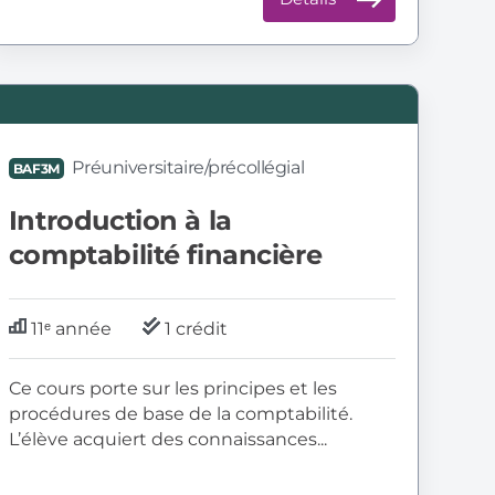
AF3M:
ntroduction
Préuniversitaire/précollégial
BAF3M
omptabilité
Introduction à la
inancière
comptabilité financière
11ᵉ année
1 crédit
Ce cours porte sur les principes et les
procédures de base de la comptabilité.
L’élève acquiert des connaissances...