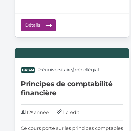
Détails
BAT4M
:
Principes
Préuniversitaire/précollégial
BAT4M
de
comptabilité
Principes de comptabilité
financière
financière
12ᵉ année
1 crédit
Ce cours porte sur les principes comptables