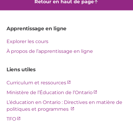
Retour en haut de page
Apprentissage en ligne
Explorer les cours
À propos de l’apprentissage en ligne
Liens utiles
Ce
Curriculum et ressources
lien
Ce
Ministère de l’Éducation de l’Ontario
s’ouvre
lien
L’éducation en Ontario : Directives en matière de
dans
s’ouvre
Ce
politiques et programmes
une
dans
lien
nouvelle
Ce
TFO
une
s’ouvre
fenêtre.
lien
nouvelle
dans
s’ouvre